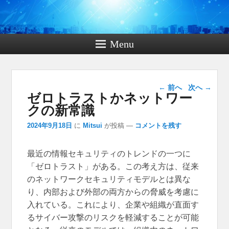
Menu
投稿ナビゲー
←
前へ
次へ
→
ゼロトラストかネットワー
ション
クの新常識
2024年9月18日
に
Mitsui
が投稿
—
コメントを残す
最近の情報セキュリティのトレンドの一つに
「ゼロトラスト」がある。
この考え方は、従来
のネットワークセキュリティモデルとは異な
り、内部および外部の両方からの脅威を考慮に
入れている。これにより、企業や組織が直面す
るサイバー攻撃のリスクを軽減することが可能